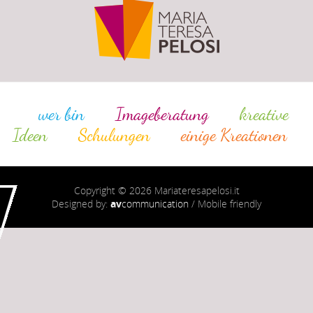
wer bin
Imageberatung
kreative
Ideen
Schulungen
einige Kreationen
Copyright © 2026 Mariateresapelosi.it
Designed by:
av
communication
/ Mobile friendly